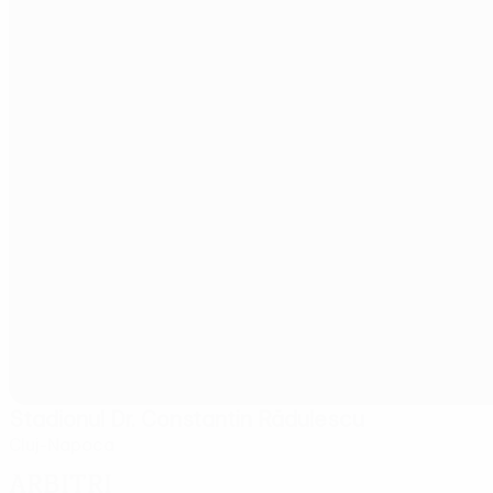
Stadionul Dr. Constantin Rădulescu
Cluj-Napoca
Arbitri