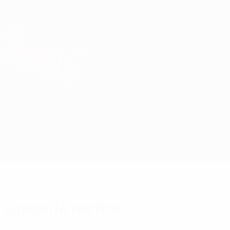
Passa
al
contenuto
UEFA Europa League Ufficiale
Scarica
principale
Risultati e statistiche live
UEFA Europa League
CFR Cluj vs Celtic
Sommario
Info partita
Curiosità partita