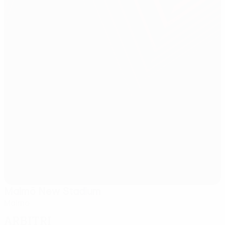
Malmö New Stadium
Malmö
Arbitri