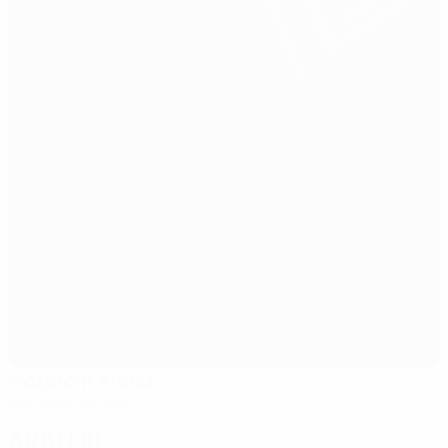
Gazprom Arena
San Pietroburgo
Arbitri