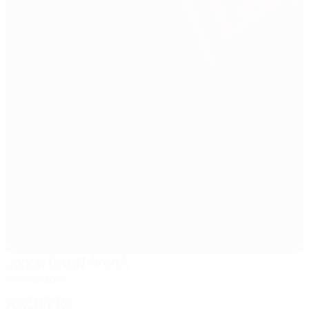
Johan Cruijff ArenA
Amsterdam
Arbitri