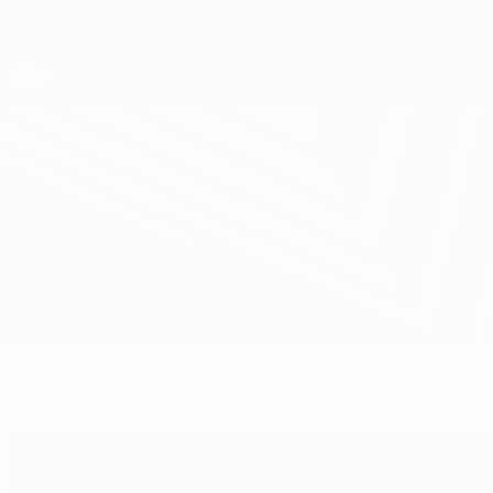
Passa
al
contenuto
UEFA Europa League Ufficiale
principale
Risultati e statistiche live
UEFA Europa League
Shamrock Rovers vs Tottenham
Sommario
Info partita