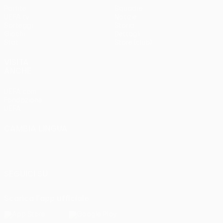
Partite
Squadre
UEFA.tv
Notizie
Sorteggi
Storia
Giochi
Dettagli
Stat.
Store (club)
VISITA
ANCHE
UEFA.com
Fondazione
UEFA
CAMBIA LINGUA
Italiano
English
Français
Deutsch
Русский
Español
Italiano
Português
SEGUICI SU
Scarica l'app ufficiale