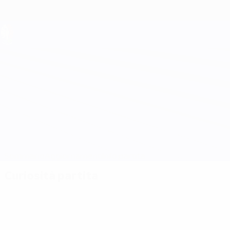
Passa
al
contenuto
principale
UEFA EURO 2028
Lettonia vs Germania
Sommario
Aggiornamenti
Info partita
Curiosità partita