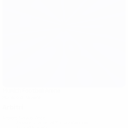
Munich Football Arena
Monaco di Baviera
Arbitri
Arbitro
Slavko Vinčić
SVN
Assistenti arbitrali
Tomaž Klančnik
SVN