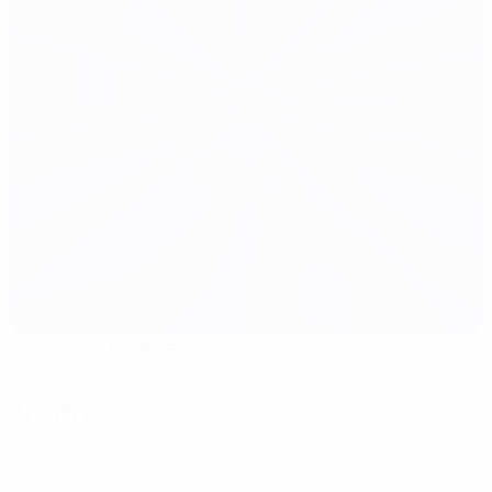
Stade de France
Saint-Denis
Arbitri
Arbitro
Cüneyt Çakır
TUR
Assistenti arbitrali
Bahattin Duran
TUR
Tarik