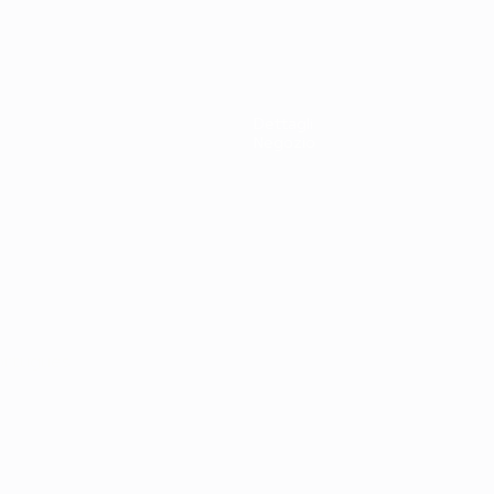
supera
0
3-0
l'Inghilterra
ai rigori
Dettagli
Negozio
ortuguês