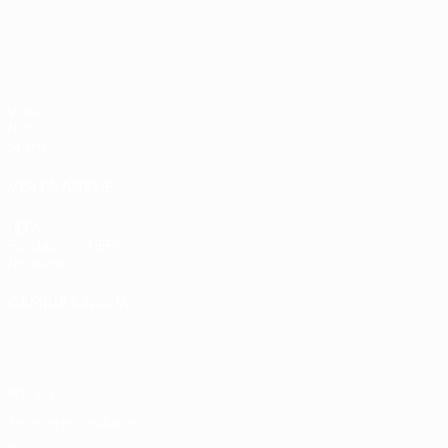
UEFA EURO 2028
Paesi Bassi
Ovest 2-1
Video
Notizie
Storia
VISITA ANCHE
UEFA.com
Fondazione UEFA
Negozio
CAMBIA LINGUA
Italiano
English
Français
Deutsch
Русский
Español
Italiano
P
Privacy
Termini e condizioni