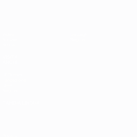
UEFA EURO 2028
Paesi
Ovest 2-1
Bassi
Video
Dettagli
Notizie
Negozio
Storia
VISITA
ANCHE
UEFA.com
Fondazione
UEFA
Negozio
CAMBIA LINGUA
Italiano
English
Français
Deutsch
Русский
Español
Italiano
Português
Privacy