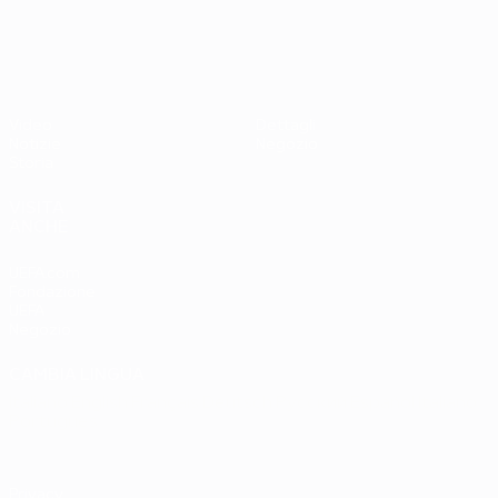
UEFA EURO 2028
Paesi
Ovest 2-1
Bassi
Video
Dettagli
Notizie
Negozio
Storia
VISITA
ANCHE
UEFA.com
Fondazione
UEFA
Negozio
CAMBIA LINGUA
Italiano
English
Français
Deutsch
Русский
Español
Italiano
Português
Privacy