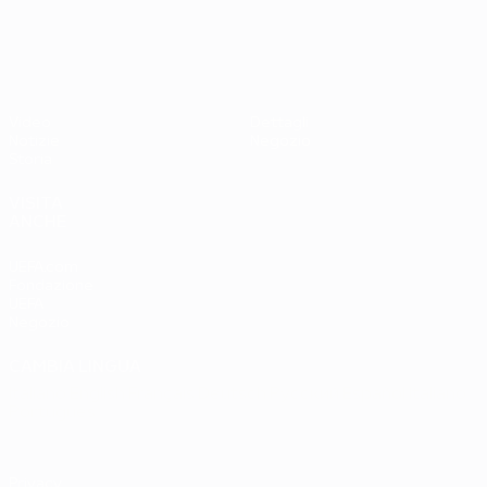
UEFA EURO 2028
Paesi
Ovest 2-1
Bassi
Video
Dettagli
Notizie
Negozio
Storia
VISITA
ANCHE
UEFA.com
Fondazione
UEFA
Negozio
CAMBIA LINGUA
Italiano
English
Français
Deutsch
Русский
Español
Italiano
Português
Privacy