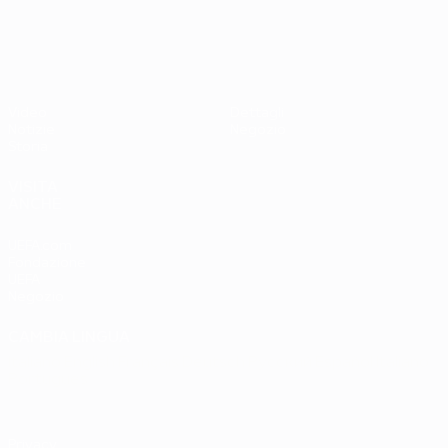
UEFA EURO 2028
Paesi
Ovest 2-1
Bassi
Video
Dettagli
Notizie
Negozio
Storia
VISITA
ANCHE
UEFA.com
Fondazione
UEFA
Negozio
CAMBIA LINGUA
Italiano
English
Français
Deutsch
Русский
Español
Italiano
Português
Privacy