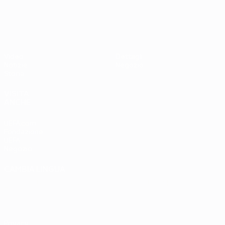
UEFA EURO 2028
Paesi
Ovest 2-1
Bassi
Video
Dettagli
Notizie
Negozio
Storia
VISITA
ANCHE
UEFA.com
Fondazione
UEFA
Negozio
CAMBIA LINGUA
Italiano
English
Français
Deutsch
Русский
Español
Italiano
Português
Privacy