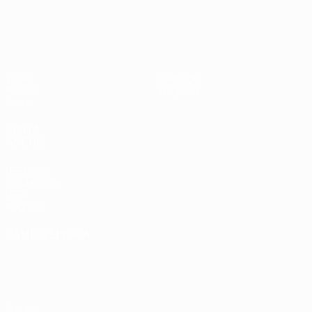
UEFA EURO 2028
Paesi
Ovest 2-1
Bassi
Video
Dettagli
Notizie
Negozio
Storia
VISITA
ANCHE
UEFA.com
Fondazione
UEFA
Negozio
CAMBIA LINGUA
Italiano
English
Français
Deutsch
Русский
Español
Italiano
Português
Privacy