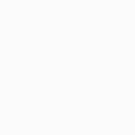
UEFA EURO 2028
Paesi
Ovest 2-1
Bassi
Video
Dettagli
Notizie
Negozio
Storia
VISITA
ANCHE
UEFA.com
Fondazione
UEFA
Negozio
CAMBIA LINGUA
Italiano
English
Français
Deutsch
Русский
Español
Italiano
Português
Privacy