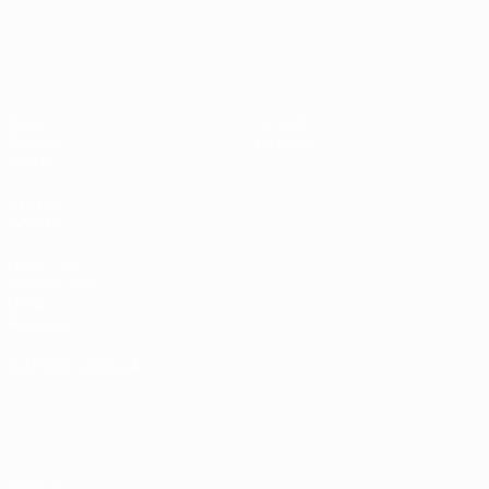
UEFA EURO 2028
Paesi
Ovest 2-1
Bassi
Video
Dettagli
Notizie
Negozio
Storia
VISITA
ANCHE
UEFA.com
Fondazione
UEFA
Negozio
CAMBIA LINGUA
Italiano
English
Français
Deutsch
Русский
Español
Italiano
Português
Privacy