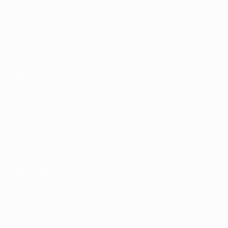
UEFA EURO 2028
Paesi
Ovest 2-1
Bassi
Video
Dettagli
Notizie
Negozio
Storia
VISITA
ANCHE
UEFA.com
Fondazione
UEFA
Negozio
CAMBIA LINGUA
Italiano
English
Français
Deutsch
Русский
Español
Italiano
Português
Privacy