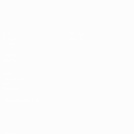
UEFA EURO 2028
Paesi
Ovest 2-1
Bassi
Video
Dettagli
Notizie
Negozio
Storia
VISITA
ANCHE
UEFA.com
Fondazione
UEFA
Negozio
CAMBIA LINGUA
Italiano
English
Français
Deutsch
Русский
Español
Italiano
Português
Privacy