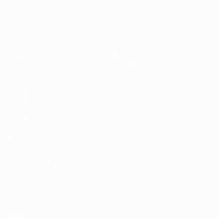
UEFA EURO 2028
Paesi
Ovest 2-1
Bassi
Video
Dettagli
Notizie
Negozio
Storia
VISITA
ANCHE
UEFA.com
Fondazione
UEFA
Negozio
CAMBIA LINGUA
Italiano
English
Français
Deutsch
Русский
Español
Italiano
Português
Privacy