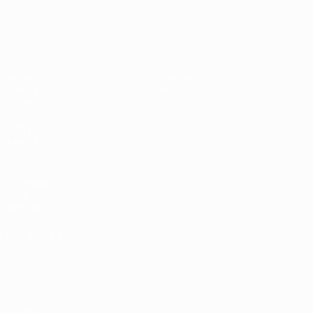
UEFA EURO 2028
Paesi
Ovest 2-1
Bassi
Video
Dettagli
Notizie
Negozio
Storia
VISITA
ANCHE
UEFA.com
Fondazione
UEFA
Negozio
CAMBIA LINGUA
Italiano
English
Français
Deutsch
Русский
Español
Italiano
Português
Privacy