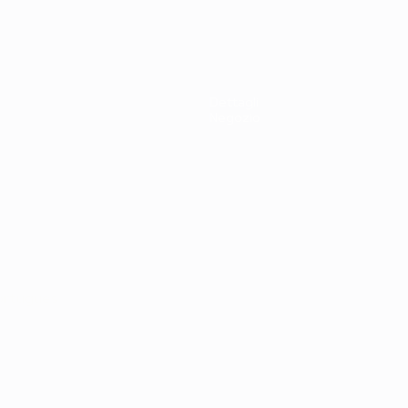
supera
0
3-0
l'Inghilterra
ai rigori
Dettagli
Negozio
ortuguês