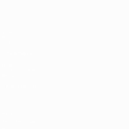
UEFA EURO 2028
Paesi Bassi
Ovest 2-1
Video
Notizie
Storia
VISITA ANCHE
UEFA.com
Fondazione UEFA
Negozio
CAMBIA LINGUA
Italiano
English
Français
Deutsch
Русский
Español
Italiano
P
Privacy
Termini e condizioni