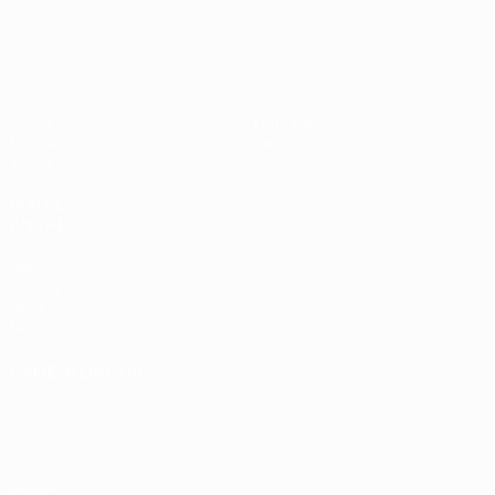
UEFA EURO 2028
Paesi
Ovest 2-1
Bassi
Video
Dettagli
Notizie
Negozio
Storia
VISITA
ANCHE
UEFA.com
Fondazione
UEFA
Negozio
CAMBIA LINGUA
Italiano
English
Français
Deutsch
Русский
Español
Italiano
Português
Privacy