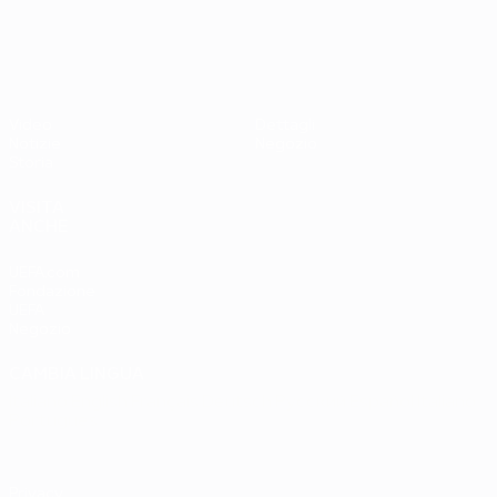
UEFA EURO 2028
Paesi
Ovest 2-1
Bassi
Video
Dettagli
Notizie
Negozio
Storia
VISITA
ANCHE
UEFA.com
Fondazione
UEFA
Negozio
CAMBIA LINGUA
Italiano
English
Français
Deutsch
Русский
Español
Italiano
Português
Privacy