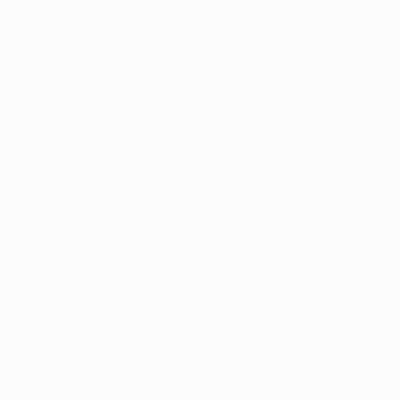
UEFA EURO 2028
Paesi
Ovest 2-1
Bassi
Video
Dettagli
Notizie
Negozio
Storia
VISITA
ANCHE
UEFA.com
Fondazione
UEFA
Negozio
CAMBIA LINGUA
Italiano
English
Français
Deutsch
Русский
Español
Italiano
Português
Privacy