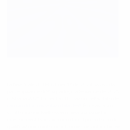
L'Italia di EURO 2024 saluta i campioni Under 17
Getty Images
La fase finale di EURO Under 17 del 2024 ha visto la
partecipazione di 16 squadre, ma l'edizione del 2025
in Albania 2025 tornerà a otto nazioni nell'ambito del
cambio di format voluto dalla UEFA
. È prevista una
struttura a due livelli: ovvero, nessuna squadra
interromperà il suo cammino dopo il primo turno di
qualificazione in autunno e il torneo servirà anche per