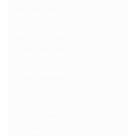
2011
Jérémy Doku (Belgio)
– semifinalista Under 17
2018, quarti di finale Under 17 2019
Kylian Mbappé (Francia)
– campione Under 19
2016
Kai Havertz (Germania)
– semifinalista Under 17
2016
Harry Kane (Inghilterra)
– semifinalista Under 19
2012
Andriy Lunin (Ucraina)
– fase a gironi Under 17
2016
Nemanja Maksimović (Serbia)
– campione Under
19 2013, semifinalista Under 19 2014
Rodri (Spagna)
– campione Under 19 2015