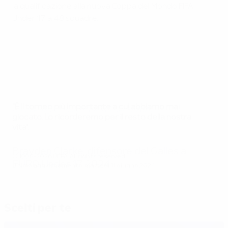
la qualificazione alla nuova Coppa del Mondo FIFA
Under 17 a 48 squadre.
"È il torneo più importante a cui abbiamo mai
I cinque migliori gol di EURO Under 17 2024
giocato. Lo ricorderemo per il resto della nostra
vita".
Brayden Clarke, difensore del Galles a
© 1998-2026 UEFA. All rights reserved.
EURO Under 17 2024
Ultimo aggiornamento: martedì 11 giugno 2024
Scelti per te