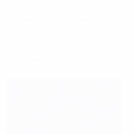
Chi ha vinto EURO giovanile e maggiore?
L'ultima edizione di EURO Under 17 è stata giocata a
Cipro ed è stata vinta dall'
Italia contro il Portogallo in
finale
. Gli azzurrini hanno avuto l'onore di sfilare prima
dell'amichevole della nazionale maggiore contro la
Bosnia-Erzegovina a Empoli.