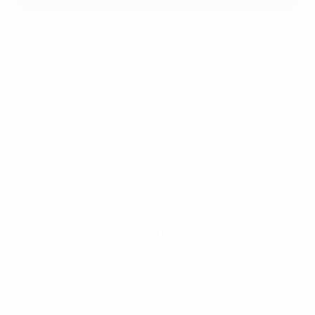
La cadenza annuale dei tornei offre una nuova
possibilità di vincere il titolo ogni stagione. Nel corso
degli anni, 47 delle attuali 55 federazioni affiliate alla
UEFA hanno avuto una squadra in una fase finale
giovanile maschile, mentre paesi come Cipro, Islanda e
Liechtenstein hanno avuto l'opportunità di ospitarla.
Guarda lo splendido gol di Toni Kroos con la Germania Under
17 nel 2007
In Germania vedremo giocatori che hanno disputato i
tornei giovanili per oltre due decenni: Cristiano
Ronaldo ha preso parte a EURO Under 17 del 2002 in
Danimarca, mentre Lamine Yamal era in campo con la
Spagna appena un anno fa in Ungheria.
I giocatori si rendono subito conto del valore di questi