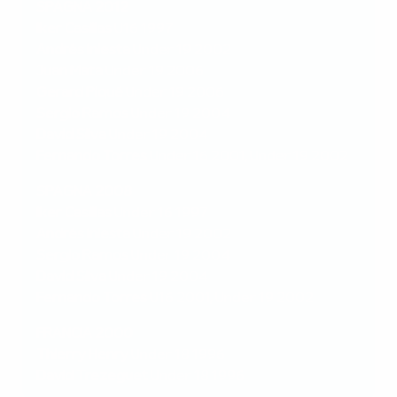
SPAGNA 2012
Iker Casillas
U16 1997
Andrés Iniesta
Under 19 2002
Juan Mata
Under 19 2006
Gerard Piqué
Under 19 2006
Sergio Ramos
Under 19 2004
David Silva
Under 19 2004
Fernando Torres
Under 16 2001, Under 19 2002
SPAGNA 2008
Iker Casillas
Under 16 1997
Andrés Iniesta
Under 19 2002
Sergio Ramos
Under 19 2004
David Silva
Under 19 2004
Fernando Torres
U16 2001, Under 19 2002
FRANCIA 2000
Thierry Henry
Under 18 1996
David Trezeguet
Under 18 1996