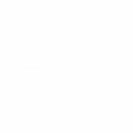
tornei. Jonathan Tah, ultimo classificato nel girone con
la Germania a EURO Under 19 del 2015, aveva
dichiarato dopo l'eliminazione: "Ci aiuterà sicuramente
per il futuro. Tornei come questo sono utili per
imparare dalle sconfitte".
"Mi ha aiutato a essere dove sono oggi".
Successivamente, Tah è stato convocato per UEFA
EURO 2016, ha capitanato la Germania nella finale di
Kieran Trippier, vicecampione a EURO
EURO U21 del 2019 e tornerà a EURO quest'anno. Altri
Under 19 2009
compagni del Bayer Leverkusen che hanno seguito
un percorso simile sono Granit Xhaka e Alejandro
Grimaldo: quest'ultimo ha vinto EURO Under 19 nel
2012 ed è tra i 14 giocatori della Spagna che arrivano
da un'esperienza negli Europei giovanili: in questo
senso, nessuno eguaglia le furie rosse.