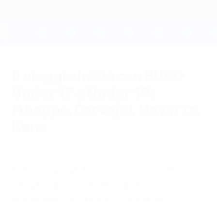
Passa
al
contenuto
principale
UEFA EURO 2028
Il viaggio inizia con EURO
Under 17 e Under 19:
Mbappé, Carvajal, Havertz,
Kane
martedì 11 giugno 2024
Molti campioni che partecipano a EURO
2024 hanno iniziato il loro percorso dagli
Europei giovanili UEFA: ecco chi sono.