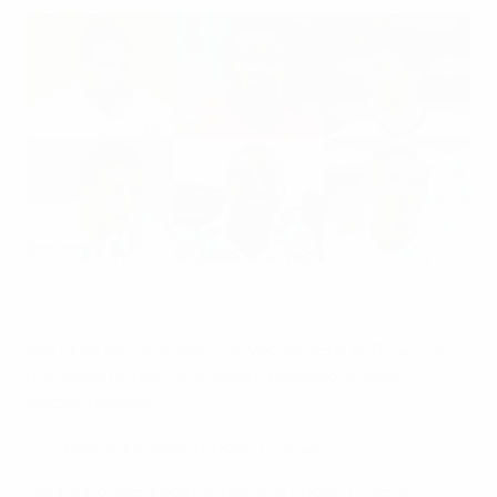
In senso orario da in alto a sinistra: Dani Carvajal, Memphis
Depay, Kai Havertz, Harry Kane, Kylian Mbappé e Bernardo
Silva ai tornei giovanili UEFA
Sportsfile/UEFA
Per circa 180 giocatori convocati, UEFA EURO 2024
non sarà il primo Campionato Europeo al quale
parteciperanno.
L'Italia vince l'EURO Under 17 2024
Ogni anno, gli Europei Under 19 e Under 17 UEFA