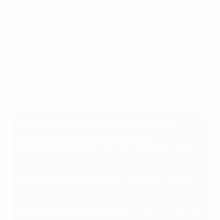
mettono in mostra i più grandi talenti del vecchio
continente. Nel corso degli anni, giocatori come
Manuel Neuer, Cristiano Ronaldo, Kylian Mbappé, Harry
Kane e Dani Carvajal sono riusciti a fare il grande salto,
mentre nelle precedenti edizioni Under 18 e Under 16
(fino al 2001) sono emersi campioni come Luís Figo,
Thierry Henry e Iker Casillas.
Gli highlights di Kylian Mbappé con l'Under 19
Dieci giocatori di EURO 2024 che hanno
partecipato agli Europei giovanili
Nicolò Barella (Italia)
– secondo classificato Under
19 2016
Bernardo Silva (Portogallo)
– semifinalista Under
19 2013
Memphis Depay (Paesi Bassi)
– vincitore Under 17