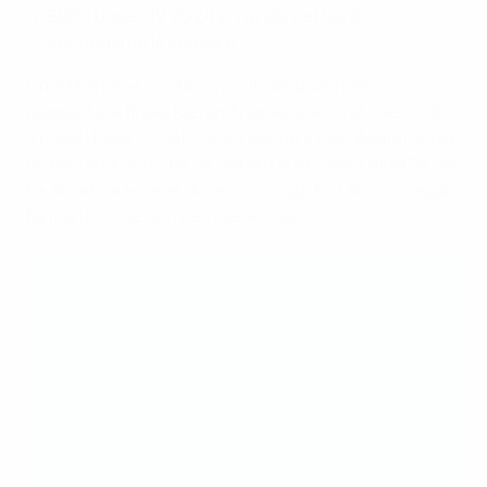
EURO Under 19 2024 in Irlanda del Nord:
conosciamo le squadre
L'Inghilterra ne conta 12, molti dei quali hanno
raggiunto la finale. Kieran Trippier è arrivato secondo
a EURO Under 19 nel 2009 insieme a Kyle Walker e, più
di dieci anni dopo, ha dichiarato al sito web della FA: "Mi
ha aiutato a essere dove sono oggi. È stato un viaggio
fantastico che non cambierei mai".
Vincitori di EURO già vincitori di un
Campionato Europeo giovanile
ITALIA 2020 (giocato nel 2021)
Giorgio Chiellini
Under 19 2003
PORTOGALLO 2016
João Moutinho
Under 17 2003
Ricardo Quaresma
Under 16 2000