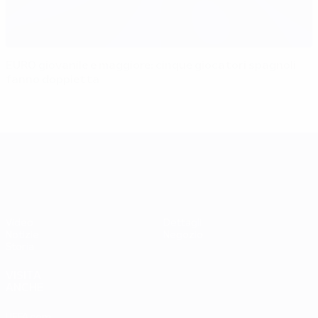
EURO giovanile e maggiore: cinque giocatori spagnoli
fanno doppietta
UEFA EURO 2028
Video
Dettagli
Notizie
Negozio
Storia
VISITA
ANCHE
UEFA.com