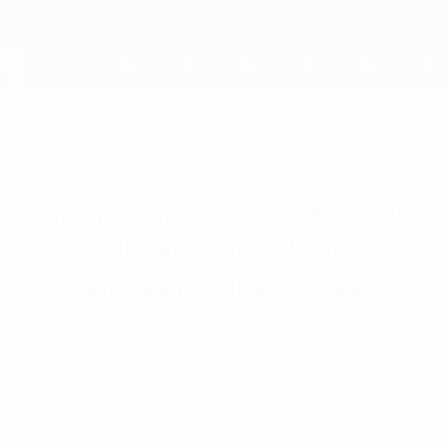
Passa
al
contenuto
principale
UEFA EURO 2028
Calendario e risultati EURO
2024: il cammino della
Spagna verso il successo
sabato 6 luglio 2024
Scopri il percorso della Spagna verso il
successo a UEFA EURO 2024 in Germania.