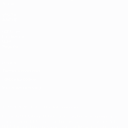
Storia
VISITA
ANCHE
UEFA.com
Fondazione
UEFA
Negozio
Privacy
Termini e condizioni
Politica sui cookie
Impostazioni Privacy
© 1998-2026 UEFA. Tutti i diritti riservati
La parola UEFA, il logo UEFA e tutti i marchi che si riferiscono a
competizioni UEFA, sono marchi registrati e/o copyright della
UEFA. Tali marchi non possono essere utilizzati in nessun modo