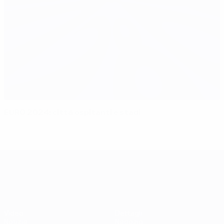
EURO 2024: città ospitanti e stadi
UEFA EURO 2028
Video
Dettagli
Notizie
Negozio