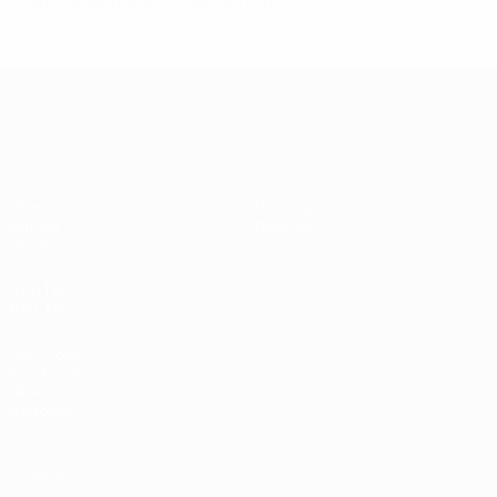
Ultimo aggiornamento: sabato 3 luglio 2021
UEFA EURO 2028
Video
Dettagli
Notizie
Negozio
Storia
VISITA
ANCHE
UEFA.com
Fondazione
UEFA
Negozio
Privacy