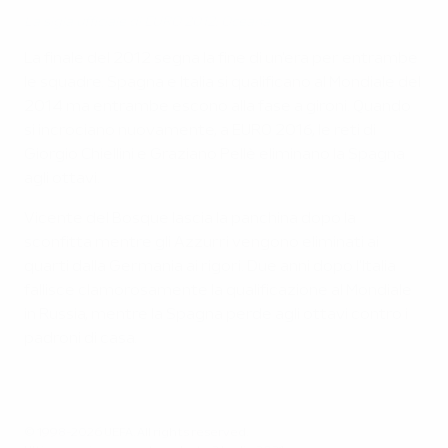
La sigla ufficiale di EURO 2012: Oceana
La finale del 2012 segna la fine di un'era per entrambe
le squadre. Spagna e Italia si qualificano al Mondiale del
2014 ma entrambe escono alla fase a gironi. Quando
si incrociano nuovamente, a EURO 2016, le reti di
Giorgio Chiellini e Graziano Pellè eliminano la Spagna
agli ottavi.
Vicente del Bosque lascia la panchina dopo la
sconfitta mentre gli Azzurri vengono eliminati ai
quarti dalla Germania ai rigori. Due anni dopo l'Italia
fallisce clamorosamente la qualificazione al Mondiale
in Russia, mentre la Spagna perde agli ottavi contro i
padroni di casa.
© 1998-2026 UEFA. All rights reserved.