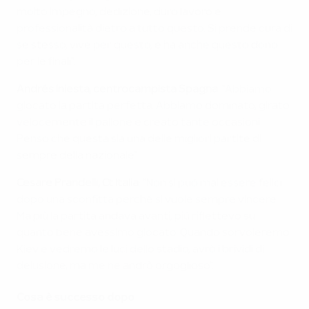
molto impegno, dedizione, duro lavoro e
professionalità dietro a tutto questo. Si prende cura di
se stesso, vive per questo, e ha anche questo dono
per le finali".
Andrés Iniesta, centrocampista Spagna
: "Abbiamo
giocato la partita perfetta. Abbiamo dominato, girato
velocemente il pallone e creato tante occasioni.
Penso che questa sia una delle migliori partite di
sempre della nazionale".
Cesare Prandelli, Ct Italia
: "Non si può mai essere felici
dopo una sconfitta perché si vuole sempre vincere.
Ma più la partita andava avanti, più riflettevo su
quanto bene avessimo giocato. Quando sorvoleremo
Kiev e vedremo le luci dello stadio, avrò i brividi di
delusione, ma me ne andrò orgoglioso".
Cosa è successo dopo