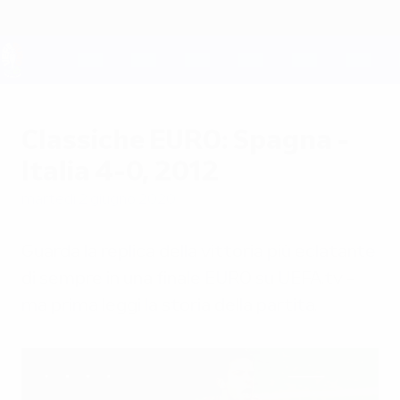
Passa
al
contenuto
principale
UEFA EURO 2028
Classiche EURO: Spagna -
Italia 4-0, 2012
martedì 2 giugno 2020
Guarda la replica della vittoria più eclatante
di sempre in una finale EURO su UEFA.tv -
ma prima leggi la storia della partita.