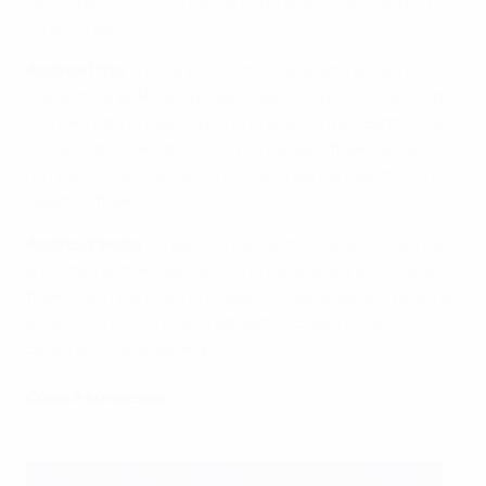
gesta del 2008. In finale gioca la sua 100esima partita
in nazionale.
Andrea Pirlo
: a 33 anni, il centrocampista azzurro si
presenta a EURO 2012 dopo aver vinto il suo secondo
campionato consecutivo con la Juventus. Eletto Man
of the Match per tre volte prima della finale di Kiev,
l'emblema del suo genio è il cucchiaio all'Inghilterra nei
quarti di finale.
Andrés Iniesta
: il maestro del centrocampo spagnolo
è fondamentale nel cammino della Spagna sino alla
finale. Il suo Barcellona chiude la Liga di quella stagione
al secondo posto ma si aggiudica Supercoppa di
Spagna e Copa del Rey.
Cosa è successo