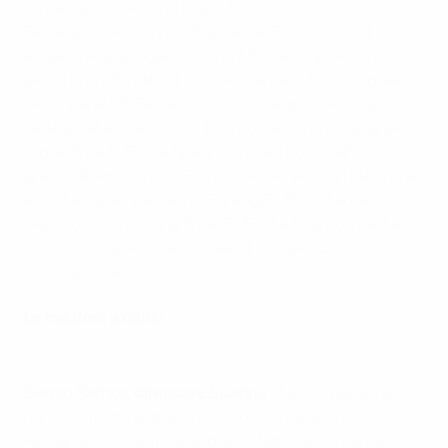
Un raro gol di testa di David Silva su assist di Cesc
Fàbregas sblocca il risultato al 14'. Poco prima di
andare negli spogliatoi, Jordi Alba raddoppia su un
lancio in profondità di Xavi Hernández. Entrato dalla
panchina al 75', Fernando Torres segna il terzo gol
della serata diventando il primo calciatore a segnare
in due finali EURO. La Spagna trova il poker all'88'
grazie all'altruismo di Torres che serve Juan Mata che
a porta sguarnita batte Gianluigi Buffon stabilendo il
passivo record in una finale EURO. La Roja completa
così il suo 'triplete' personale di competizioni
internazionali.
Le reazioni a caldo
Highlights EURO 2012: riflettori su Andrés Iniesta
Sergio Ramos, difensore Spagna
: "Alcune persone
hanno la fortuna di avere un tocco magico, e
Fernando [Torres] è uno di loro. Naturalmente, c'è