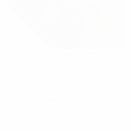
L'Italia parte con i favori del pronostico per la
semifinale di EURO 2020 in programma martedì sera,
anche se la Roja proverà a ripetersi come in
occasione della finale del 2012 quando annichilì gli
Azzurri e riuscì a completare un trittico di vittorie in
tornei importanti senza precedenti.
Guardala in versione integrale su UEFA.tv!
Il contesto
I gol più belli di UEFA EURO 2012