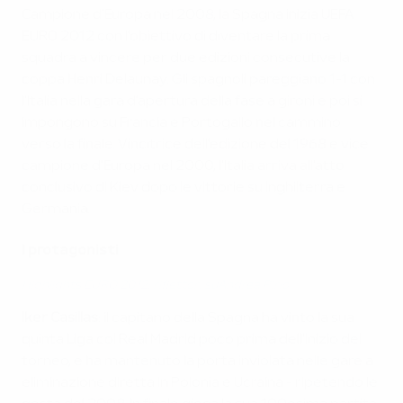
Campione d'Europa nel 2008, la Spagna inizia UEFA
EURO 2012 con l'obiettivo di diventare la prima
squadra a vincere per due edizioni consecutive la
coppa Henri Delaunay. Gli spagnoli pareggiano 1-1 con
l'Italia nella gara d'apertura della fase a gironi e poi si
impongono su Francia e Portogallo nel cammino
verso la finale. Vincitrice dell'edizione del 1968 e vice
campione d'Europa nel 2000, l'Italia arriva all'atto
conclusivo di Kiev dopo le vittorie su Inghilterra e
Germania.
I protagonisti
Highlights EURO 2012: riflettori suAndrea Pirlo
Iker Casillas
: il capitano della Spagna ha vinto la sua
quinta Liga col Real Madrid poco prima dell'inizio del
torneo, e ha mantenuto la porta inviolata nelle gare a
eliminazione diretta in Polonia e Ucraina - ripetendo le