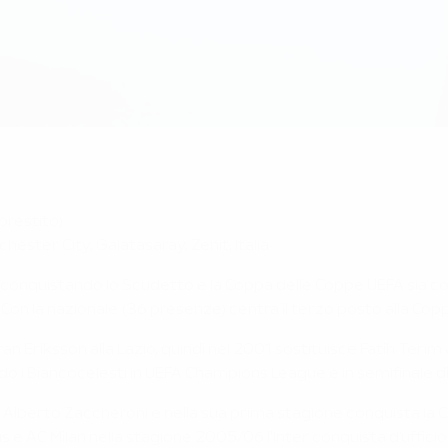
prestito)
nchester City,
Galatasaray, Zenit, Italia
a, conquistando lo Scudetto e la Coppa delle Coppe UEFA sia con
. Con la nazionale (36 presenze) centra il terzo posto alla Cop
n Eriksson alla Lazio, quindi nel 2001 sostituisce Fatih Terim
ando i Biancocelesti in UEFA Champions League e in semifinale
ndo Alberto Zaccheroni e nella sua prima stagione conquista la
us e AC Milan nella stagione 2005/06 l'Inter conquista d'uffi