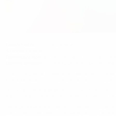
Roberto Mancini (Italia)
©Getty Images
Data di nascita:
27 novembre 1964
Nazionalità:
Italiana
Carriera giocatore:
Bologna, Sampdoria, Lazio, Leicester (
Carriera allenatore:
Fiorentina, Lazio, Inter (due volte), Ma
• Trascorre gran parte della carriera da calciatore in Itali
Coppa Italia (quattro con la Sampdoria e due con la Lazio)
• Comincia la carriera da allenatore come vice di Sven-Göra
Italia torna alla Lazio e vince nuovamente il trofeo, port
• Nel luglio 2004 diventa l'allenatore dell'Inter sostitue
dallo Scudetto del 1989. Dopo le penalizzazioni di Juvent