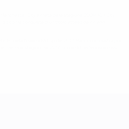
l Manchester City a metà della stagione 2009/10. Il City
erzo con la conquista di un titolo atteso da 44 anni
ic FC nella finale di FA Cup del 2013. Mancini rimpiazza poi
r per due stagioni dal 2014 prima di trasferirisi ai russi