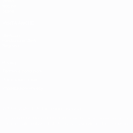
Video
Notizie
Storia
VISITA ANCHE
UEFA.com
Fondazione UEFA
Negozio
Privacy
Termini e condizioni
Politica sui cookie
Impostazioni Privacy
© 1998-2026 UEFA. Tutti i diritti riservati
La parola UEFA, il logo UEFA e tutti i marchi che si riferiscono a c
commerciali. L'utilizzo di UEFA.com sta a significare l'accettazione 