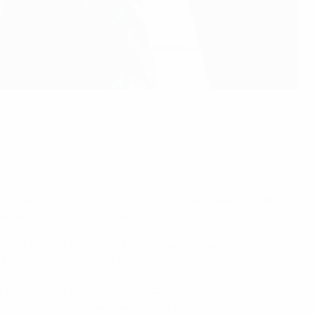
 la Sampdoria che con la Lazio, oltre a sei edizioni della
pa del Mondo FIFA del 1990.
 alla guida della Fiorentina. Dopo aver conquistato la Coppa
 di Coppa UEFA nel 2002/03.
 Coppa Italia, primo trofeo nerazzurro in campo nazionale
cio lo Scudetto e si ripete anche nel 2006/07 sempre con