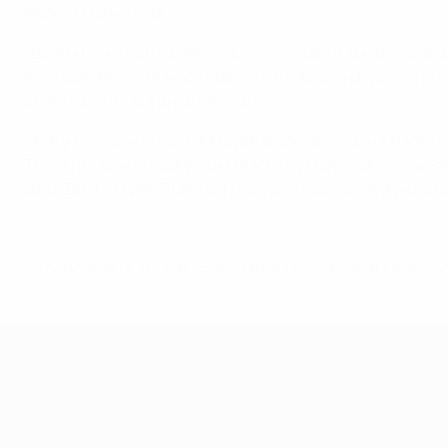
Mancini in panchina.
• Lascia l'Inter nel maggio 2008 nonostante la vittoria di 
conclude il primo campionato sotto Mancini al quinto posto,
all'ultima giornata di campionato.
• Il City finisce secondo la stagione successiva ma Mancini 
Terim per la seconda volta in carriera, in questa occasione 
dello Zenit nel 2017. Lascia il club l'anno successivo per allen
© 1998-2026 UEFA. All rights reserved.
Ultimo aggiornamento: giovedì 2
UEFA EURO 2028