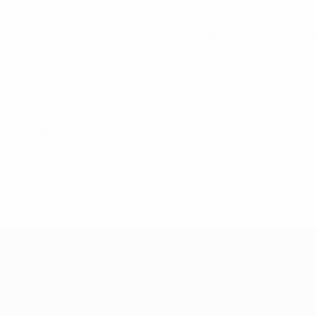
un altro campionato, poi sostituisce Mark Hughes alla guida de
 il secondo al terzo posto - vincendo anche la FA Cup - e il t
è esonerato due giorni dopo la sconfitta contro il Wigan Athlet
al Galatasaray, vincendo la Coppa turca nel 2014; torna all'Inte
are l'Italia.
1 marzo 2019