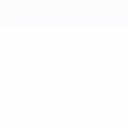
Passa
al
contenuto
principale
UEFA EURO 2028
Shevchenko su tutti
lunedì 11 giugno 2012
La prima giornata dei gironi di UEFA EURO
2012 ha regalato diverse partite
memorabili e molti spunti di discussione,
forse nessuno più poetico della doppietta
di Andriy Shevchenko messa a segno per
l'Ucraina contro la Svezia.