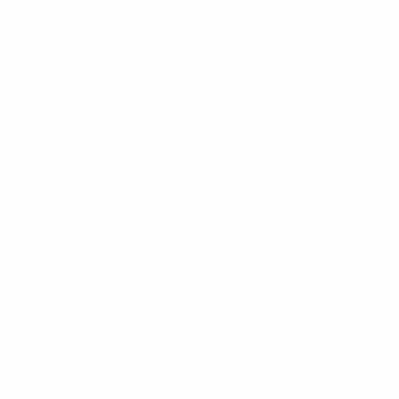
a Kharkiv. I suoi passaggi sono sempre pericolosi –
offre tre palloni importanti nell’area avversaria – ed è
responsabile di una quarto dei 28 tentativi (tiri respinti
compresi) degli Oranje.
Fatti salienti
3
– Numero di giocatori che hanno segnato due gol:
Shevchenko, Dzagoev e il croato Mario Mandžukić.
15
– Nessuna squadra ha tirato più in porta della
Francia.
28
– L’Olanda ha avuto più conclusioni, compresi tiri
respinti,di ogni altra squadra. In contrasto, la
Danimarca sua avversaria ne ha avuti solo otto.
60
– Percentuale di possesso palla ottenuto da
Francia e Spagna. Nessuna delle due ha vinto i
rispettivi incontri.
94
– Percentuale di passaggi completati dal