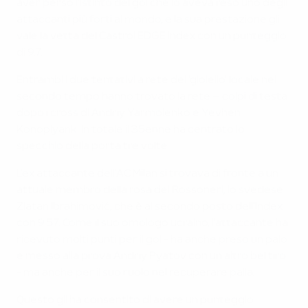
aver perso l'istinto del gol che lo aveva reso uno degli
attaccanti più forti al mondo, e la sua prestazione gli
vale la vetta del Castrol EDGE Index con un punteggio
di 9.7.
Entrambi i due tentativi a rete del 'gioiello' locale nel
secondo tempo hanno trovato la rete – colpi di testa
dopo i cross di Andriy Yarmolenko e Yevhen
Konoplyank. In totale il 35enne ha centrato lo
specchio della porta tre volte.
L'ex attaccante dell'AC Milan si trovava di fronte a un
attuale membro della rosa dei Rossoneri, lo svedese
Zlatan Ibrahimović, che è al secondo posto dell'Index
con 9.57. Come il suo omologo ucraino, l'attaccante ha
ricevuto molti punti per il gol - ha anche preso un palo
e messo alla prova Andriy Pyatov con un altro bel tiro
- ma anche per il suo ruolo nel recuperare palla.
Questo gli ha consentito di avere un punteggio