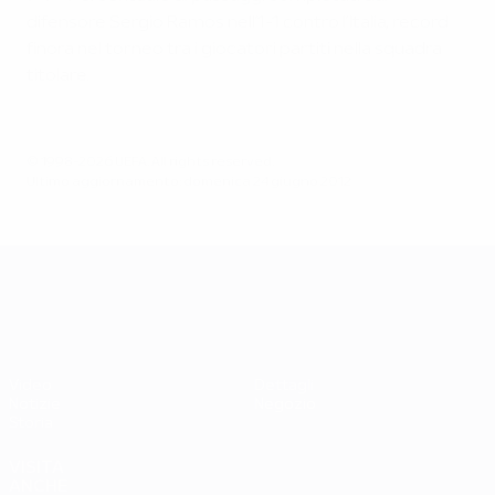
difensore Sergio Ramos nell’1-1 contro l’Italia, record
finora nel torneo tra i giocatori partiti nella squadra
titolare.
© 1998-2026 UEFA. All rights reserved.
Ultimo aggiornamento: domenica 24 giugno 2012
UEFA EURO 2028
Video
Dettagli
Notizie
Negozio
Storia
VISITA
ANCHE