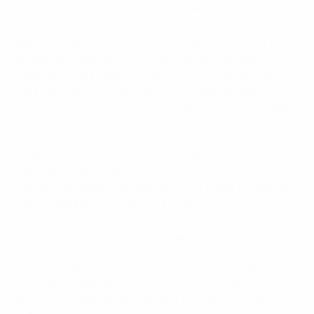
leggermente più alto rispetto a Alan Dzagoev, che
completa il podio, e Václav Pilař, quarto. Alla terza
partita da quando ha recuperato dalla frattura al dito
del piede, Dzagoev ha tormentato la Repubblica Ceca
nella gara vinta dalla Russia per 4-1. Giocando a destra
nel tridente, ha segnato due gol regalando alla
squadra di Dick Advocaat il risultato più rotondo delle
fasi finali finora.
La precisione del tiro di Pilař, uno dei suoi avversari a
Wroclaw, è altrettanto documentata. Non solo segna
il gol del pareggio, ma tutti i tiri in porta del giocatore
del VfL Wolfsburg centrano lo specchio. Il
centrocampista completa anche tutti e 11 i suoi
passaggi nella zona calda - infultimo terzo.
A completare la top 5 c’è Arjen Robben. Anche se la
sua squadra perde a sorpresa 1-0 contro la
Danimarca, l’olandese volante è grande protagonista