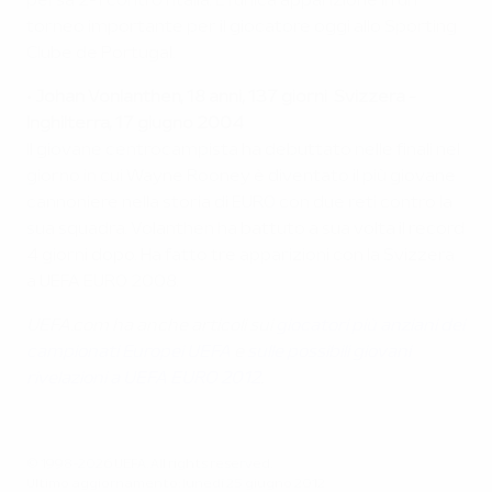
persa 2-1 contro l’Italia. È l’unica apparizione in un
torneo importante per il giocatore oggi allo Sporting
Clube de Portugal.
•
Johan Vonlanthen, 18 anni, 137 giorni
Svizzera -
Inghilterra, 17 giugno 2004
Il giovane centrocampista ha debuttato nelle finali nel
giorno in cui Wayne Rooney è diventato il più giovane
cannoniere nella storia di EURO con due reti contro la
sua squadra. Volanthen ha battuto a sua volta il record
4 giorni dopo. Ha fatto tre apparizioni con la Svizzera
a UEFA EUR0 2008.
UEFA.com ha anche articoli sui
giocatori più anziani dei
campionati Europei UEFA
e
sulle possibili giovani
rivelazioni a UEFA EURO 2012
.
© 1998-2026 UEFA. All rights reserved.
Ultimo aggiornamento: lunedì 25 giugno 2012