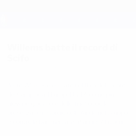
Passa
al
contenuto
principale
UEFA EURO 2028
Willems batte il record di
Scifo
sabato 9 giugno 2012
Jetro Willems è entrato nel libro dei record
dei Campionati Europei UEFA come più
giovane giocatore delle finali dopo la
presenza nell'esordio dell’Olanda nel Gruppo
B contro la Danimarca, a 18 anni e 71 giorni.