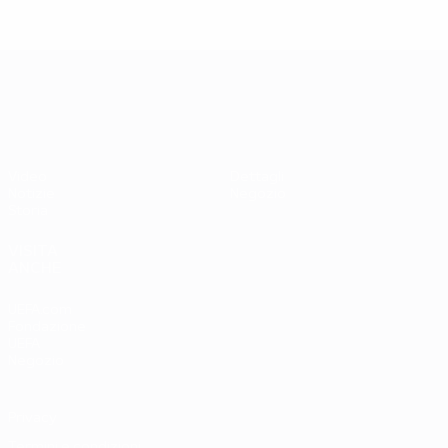
UEFA EURO 2028
Video
Dettagli
Notizie
Negozio
Storia
VISITA
ANCHE
UEFA.com
Fondazione
UEFA
Negozio
Privacy
Termini e condizioni