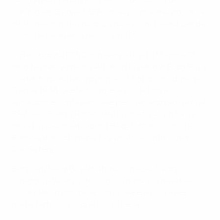
Jetro Willems è entrato nel libro dei record dei
Campionati Europei UEFA come più giovane giocatore
delle finali dopo la presenza nella sconfitta dell’Olanda
contro la Danimarca nel Gruppo B.
Il difensore del PSV Eindhoven ha infatti 18 anni e 71
giorni – precisamente 44 giorni in meno di Enzo Scifo,
il detentore del record prima di lui, ottenuto durante
Francia 1984. Quella di oggi era solo la terza
apparizione con la nazionale per il ragazzo, arrivato al
PSV dallo Sparta Rotterdam in agosto, e non ha mai
giocato nelle qualificazioni. Ha debuttato contro la
Bulgaria due settimane fa al posto dell’infortunato
Erik Pieters.
Bert van Maarwijk, allenatore olandese, ha reso
omaggio a Willems: "Non sono sorpreso che abbia
cominciato molto bene. Ogni cosa era nuova per lui
ma ha fatto comunque molto bene”.