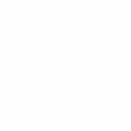
Giovani EURO
•
Jetro Willems, 18 anni, 71 giorni
Olanda
- Danimarca, 9 giugno 2012
Nonostante il terzino nato a Rotterdam non giocasse
ancora in prima divisione l’anno scorso, Van Maarwijk
non ha esitato a gettarlo nella mischia e a fargli
battere il record vecchio di 28 anni di Scifo.
•
Enzo Scifo, 18 anni, 115 giorni
Belgio - Jugoslavia, 13
giugno 1984
Scifo ha mostrato il suo grande talento giocando
tutte e tre le gare del girone nella fase finale del 1984
in Francia. Non ha più giocato un Europeo da allora ma
ha preso parte a quattro edizioni della Coppa del
Mondo FIFA.
•
Valeri Bozhinov, 18 anni, 136 giorni
Bulgaria - Italia, 22
giugno 2004
L’attaccante della Bulgaria è entrato dalla panchina
nell’ultima gara di Portogallo 2004 della nazionale –