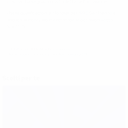
Bosman ha segnato una tripletta nell'occasione.
• Nelle qualificazioni ai Mondiali del 1998 San Marino è
andata all'intervallo in entrambe le occasioni sotto
'solo' 1-0.
© 1998-2026 UEFA. All rights reserved.
Ultimo aggiornamento: venerdì 26 agosto 2011
Scelti per te