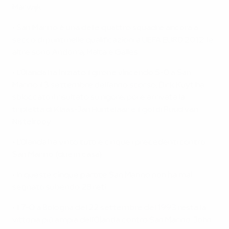
Marwijk.
• San Marino è una delle quattro squadre ancora a
secco di punti nelle qualificazioni a UEFA EURO 2012: le
altre sono Andorra, Malta e Galles.
• L'Olanda ha iniziato il girone vincendo 5-0 a San
Marino il 3 settembre dell'anno scorso; Dirk Kuyt ha
sbloccato il risultato su rigore, poi è arrivata la
tripletta di Klaas-Jan Huntelaar e il gol di Ruud van
Nistelrooy.
• L'Olanda ha vinto tutti e cinque i precedenti contro
San Marino (due in casa).
• In queste cinque partite San Marino non ha mai
segnato subendo 28 reti.
• Il 7-0 a Bologna del 22 settembre del 1993 resta la
vittoria più ampia dell'Olanda contro San Marino. John