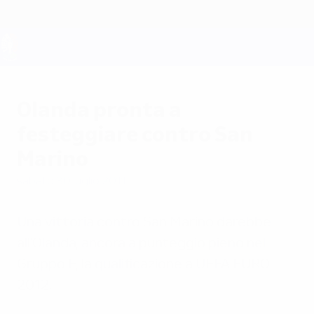
Passa
al
contenuto
principale
UEFA EURO 2028
Olanda pronta a
festeggiare contro San
Marino
sabato 30 luglio 2011
Una vittoria contro San Marino darebbe
all'Olanda, ancora a punteggio pieno nel
Gruppo E, la qualificazione a UEFA EURO
2012.