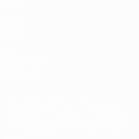
VISITA
ANCHE
UEFA.com
Fondazione
UEFA
Negozio
Privacy
Termini e condizioni
Politica sui cookie
Impostazioni Privacy
© 1998-2026 UEFA. Tutti i diritti riservati
La parola UEFA, il logo UEFA e tutti i marchi che si riferiscono a
competizioni UEFA, sono marchi registrati e/o copyright della
UEFA. Tali marchi non possono essere utilizzati in nessun modo
per scopi commerciali. L'utilizzo di UEFA.com sta a significare
l'accettazione dei Termini e Condizioni e delle Norme sulla
Privacy.