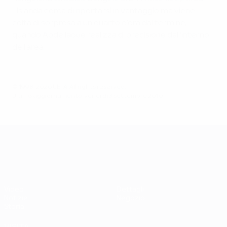
L'Islanda cerca di riportarsi in vantaggio ma viene
colta di sorpresa a un quarto d'ora dal termine,
quando Abdellaoue realizza di precisione dall'interno
dell'area.
© 1998-2026 UEFA. All rights reserved.
Ultimo aggiornamento: venerdì 3 settembre 2010
UEFA EURO 2028
Video
Dettagli
Notizie
Negozio
Storia