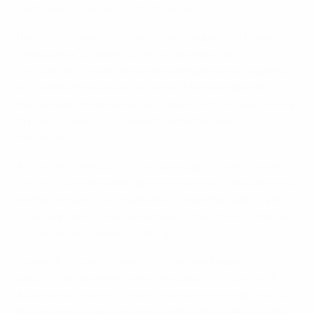
punti nel Gruppo H contro l'Islanda.
I padroni di casa si portano in vantaggio con Heidar
Helguson al 38' dopo un primo tempo molto
combattuto, ma la Norvegia pareggia verso il quarto
d'ora della ripresa con un colpo di testa di Brede
Hangeland. Abdellaoue, pericoloso per tutta la serata,
firma il gol decisivo su assist di Morten Gamst
Pedersen.
Ancora in imbarazzo dopo il pareggio in amichevole
contro il Liechtenstein del mese scorso, l'Islanda cerca
di rifarsi e sblocca il risultato a 7' dall'intervallo. Gylfi
Thor Sigurdsson serve Helguson, che di tacco batte
Jon Knudsen dalla corta distanza.
Gunnleifur Gunnleifsson difende il vantaggio dei
padroni di casa intervenendo su due conclusioni di
Abdellaoue, ma non riesce a evitare la rete di testa di
Hangeland su calcio d'angolo di Erik Huseklepp al 58'.