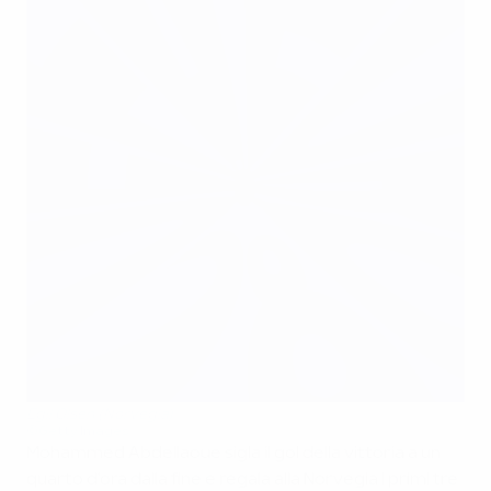
Egil Olsen (Norvegia)
©Getty Images
Mohammed Abdellaoue sigla il gol della vittoria a un
quarto d'ora dalla fine e regala alla Norvegia i primi tre