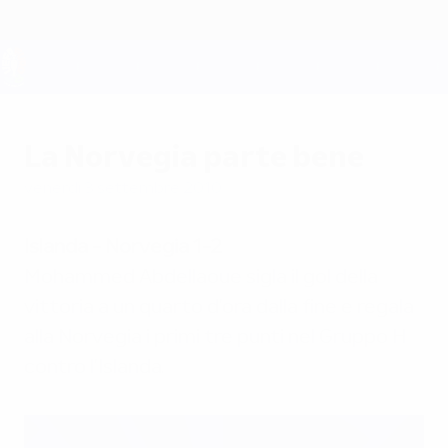
Passa
al
contenuto
principale
UEFA EURO 2028
La Norvegia parte bene
venerdì 3 settembre 2010
Islanda - Norvegia 1-2
Mohammed Abdellaoue sigla il gol della
vittoria a un quarto d'ora dalla fine e regala
alla Norvegia i primi tre punti nel Gruppo H
contro l'Islanda.