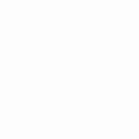
stessa squadra facilmente battuta dagli uomini di Joachim
Germany and Italy's past EURO meetings
Nelle quattro partite giocate dalla Germnia sinora, Manue
FIFA del 1978 quando Sepp Maier, allora numero uno dei ted
Löw è stato bravissimo ad ottenere il massimo dagli uomini 
quale ha ripagato la fiducia segnando il gol d'apertura. 
Bayern Monaco non fosse ancora pronto.
Ma Hummels, affiancato dal suo futuro compagno di club 
volta.
Ma non sono solo Neuer e i difensori a meritare una menzione
arrivando a praticare una sorta di tiqui-taca tedesco con u
impensierire Neuer. Questa nuova filosofia ha fatto si che
medio intorno al 64%. Una percentuale altissima.
Questo nuovo "modo di pensare" tedesco ha portato molti ad
secondo Hummels anche se "Loro difendono piuttosto bassi, 