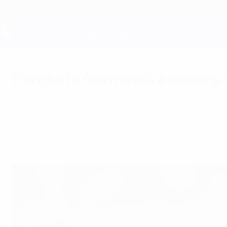
Passa
al
contenuto
principale
UEFA EURO 2028
Perché la Germania è ancora
mercoledì 29 giugno 2016
di Steffen Potter, Evian
La squadra guidata da
Löw è l'unica di tutta l
perché sia così difficile fare gol alla Germania.