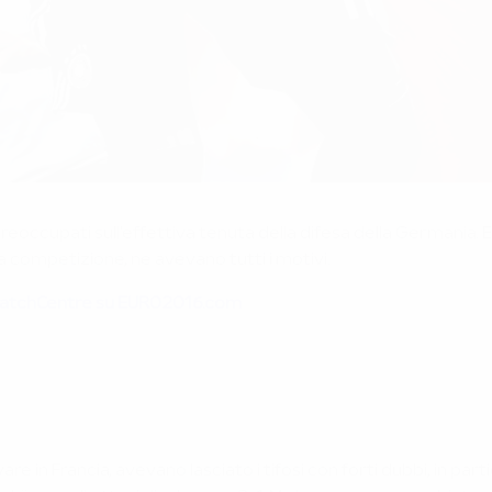
preoccupati sull'effettiva tenuta della difesa della Germania. 
a competizione, ne avevano tutti i motivi.
o MatchCentre su EURO2016.com
 in Francia, avevano lasciato i tifosi con forti dubbi, in parti