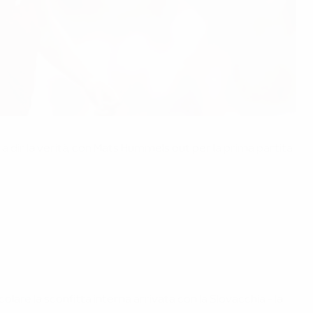
E a dir la verità, con Mats Hummels out per la prima partita
colare la sconfitta interna arrivata con la Slovacchia - la