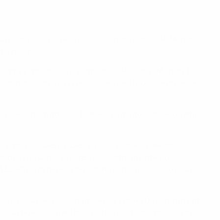
 sua porta. Così come è successo nella Coppa del Mondo
nto incontro.
ta, il Ct tedesco si è affidato a Shkodran Mustafi, il
 andando contro a chi pensasse che il nuovo centrale del
orma e sopratutto che Löw aveva avuto ragione un altra
chettà di squadra ruvida e poco incline al palleggio,
 degli avversari che, senza palla, difficilmente possono
A EURO 2016 tiene di più la palla con un possesso palla
 a quella dei prossimi avversari, l'Italia. Un complimento
ì da tenere lontani dalla nostra porta gli attacccanti