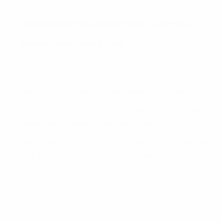
avversari", ha spiegato il difensore.
Le protagoniste dei quarti di finale: la Germania
Squalificati e diffidati a EURO
Questo però non è un compito solo dei difensori, ma anche
volte da Löw, soprattutto quando la squadra aveva impre
"Una parte delle nostre capacità difensive sono meriti i
fossimo una cosa sola", ha aggiunto Hummels.
Tuttavia, secondo Löw, qualcosa cambierà contro l'Italia. "D
Con gli Azzurri non funziona". La Spagna potrebbe essere 
© 1998-2026 UEFA. All rights reserved.
Ultimo aggiornamento: giovedì 3