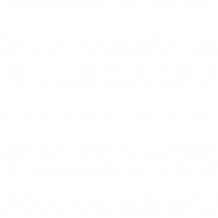
 Löw negli ottavi dinale - per 3-1. Ma le cose sono cambiate.
l Neuer non ha mai dovuto raccogliere un pallone finito nella
eschi, si arrese solo all'olandese Arie Hann nel corso del qui
a disposizione. Con l'assenza di Mats Hummels nella prima parti
Contro la Polonia Löw ha riproposto dal primo minuto Hummels,
Jérôme Boateng, ha dimostrato di essere tornato in piena f
. Negli ultimi anni infatti la Germania si è tolta di dosso l'eti
n unico obbiettivo, ossia quello di ridurre al minimo le azioni
 la Germania diventasse la squadra che tra tutte quelle di UEF
detti ai lavori a paragonare la fase difensiva della Germania
stile "Catenaccio". Noi invece teniamo la linea molto alta cos