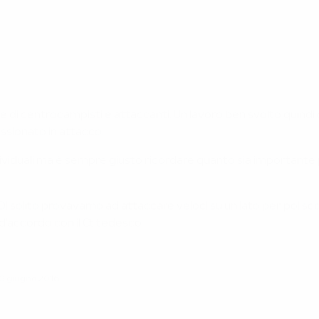
 di centrocampisti e attaccanti. Un lavoro ben svolto quindi 
ssionato in attacco.
ndividuali ma è sempre giusto ricordare quanto sia important
i solito provavamo ad attaccare veloci su un lato per poi scopri
d'accordo con il Ct tedesco.
0 giugno 2016