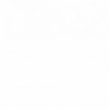
Perché la Germania è ancora imbattuta a EURO 2016
©UEFA.com
Molti tedeschi, prima dell'inizio di UEFA EURO 2016, erano 
e Antonio Rüdiger infortunatosi poco prima dell'inizio dell
Rimani aggiornato su Germania-Italia grazie al nostr
Italia-Germania: le più belle vittorie azzurre
Tutto su Germania-Italia
Anche le ultime gare giocate dalla Germania prima di arrivare