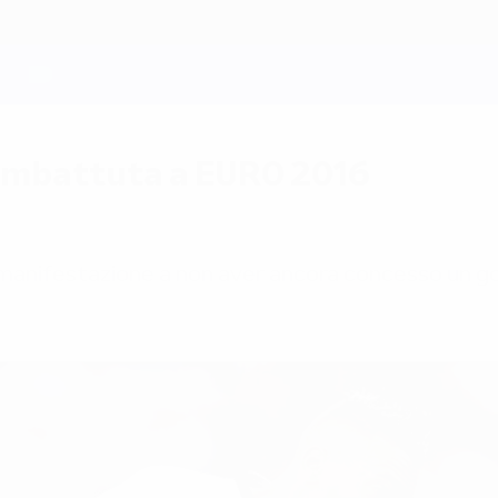
 imbattuta a EURO 2016
a manifestazione a non aver ancora concesso un gol