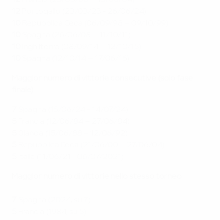
12
Francia (25/06/00 – 13/06/04)
12
Portogallo (23/03/23 - 26/06/24)
10
Repubblica Ceca (06/09/98 – 09/10/99)
10
Spagna (26/06/08 – 11/10/11)
10
Inghilterra (08/09/14 – 12/10/15)
10
Spagna (12/10/14 – 17/06/16)
Maggior numero di vittorie consecutive (solo fase
finale)
7
Spagna (15/06/24 - 14/07/24)
5
Francia (12/06/84 – 27/06/84)
5
Olanda (15/06/88 – 12/06/92)
5
Repubblica Ceca (21/06/00 – 27/06/04)
5
Italia (11/06/21 - 06/07/2021)
Maggior numero di vittorie nello stesso torneo
7
Spagna (2024, su 7)
5
Francia (1984, su 5)