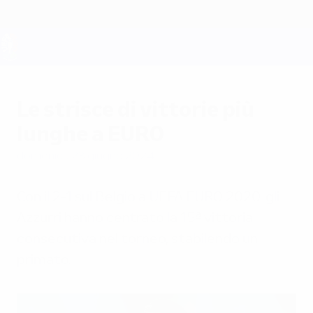
Passa
al
contenuto
principale
UEFA EURO 2028
Le strisce di vittorie più
lunghe a EURO
domenica 23 giugno 2024
Con il 2-1 sul Belgio a UEFA EURO 2020, gli
Azzurri hanno centrato la 15ª vittoria
consecutiva nel torneo, stabilendo un
primato.