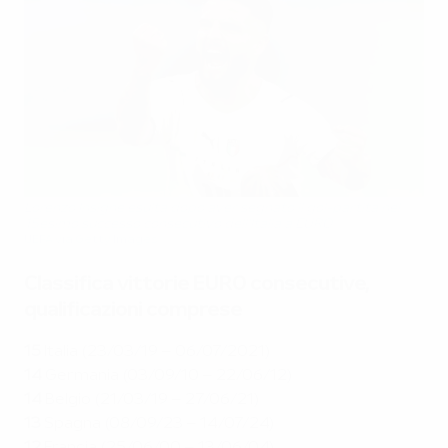
Lorenzo Insigne esulta dopo aver segnato il gol-partita nel
15esimo successo consecutivo dell'Italia a EURO
UEFA via Getty Images
Classifica vittorie EURO consecutive,
qualificazioni comprese
15
Italia (23/03/19 – 06/07/2021)
14
Germania (03/09/10 – 22/06/12)
14
Belgio (21/03/19 – 27/06/21)
13
Spagna (08/09/23 – 14/07/24)