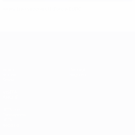
Király tra i vecchietti d'oro a EURO
UEFA EURO 2028
Video
Dettagli
Notizie
Negozio
Storia
VISITA
ANCHE
UEFA.com
Fondazione
UEFA
Negozio