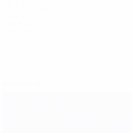
5
Francia (2000, su 6)
5
Spagna (2008, su 6)
5
Francia (2016, su 7)
5
Italia (2020, su 7)
5
Inghilterra (2020, su 7)
© 1998-2026 UEFA. All rights reserved.
Ultimo aggiornamento: mercoledì 10 luglio 2024
Scelti per te