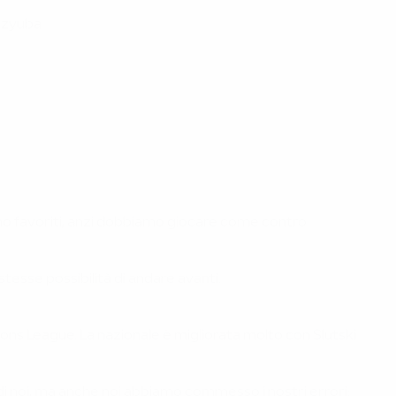
Dzyuba.
amo favoriti, anzi dobbiamo giocare come contro
 stesse possibilità di andare avanti.
ns League. La nazionale è migliorata molto con Slutski
 di noi, ma anche noi abbiamo commesso i nostri errori: