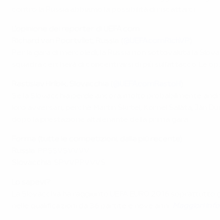
contro la Russia abbiamo la possibilità di riscattarci.
L'opinione dei reporter di UEFA.com
Richard van Poortvliet, Russia (
@UEFAcomRichVP
)
Per la gara di mercoledì, la Russia non sottovaluta la Slova
squadra cercherà di concentrarsi di più sull'attacco. Le o
Rastislav Hríbik
, Slovacchia (
@UEFAcomRastoH
)
Se la Slovacchia perde ancora, molto probabilmente andrà a
loro avversari, perché Martin Škrtel, Kornel Saláta, Ján Ď
dopo la prestazione altalenante della prima gara.
Forma (tutte le competizioni, dalla più recente)
Russia:
PPSSVSVVVV
Slovacchia:
SPVVPPVVVS
Lo sapevi?
La Slovacchia ha raggiunto UEFA EURO 2016 soprattutto graz
nelle qualificazioni da 36 partite e nove anni.
Maggiori info