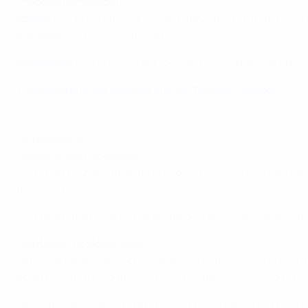
Probabili formazioni
Russia
:
Akinfeev; Smolnikov, Ignashevich, V Berezutski, Sc
In dubbio:
Yuri Lodygin (schiena)
Slovacchia
:
Kozáčik; Pekarík, Škrtel, Durica, Hubočan; Hr
Seleziona la tua squadra di EURO Fantasy Football
Dichiarazioni
Leonid Slutski, Ct Russia
Non c'è assolutamente euforia, perché finora non c'è stat
l'Inghilterra.
Non sarà più difficile, ma neanche più facile. Il girone è eq
Ján Kozák, Ct Slovacchia
La Russia ha giocatori che militano in squadre come CSKA
ed è molto ben organizzata, con buone transizioni dalla di
La sconfitta contro il Galles è stata una leggerezza. Rigu