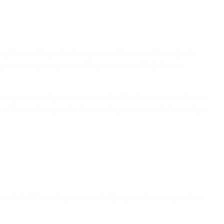
ghilterra. Dopo l'ottima prova difensiva a Marsiglia, la
ù sostegno rispetto alla gara contro l'Inghilterra.
tori pensano di poter vincere. In effetti conoscono bene i
n Russia. La squadra dovrà solo pressare e lottare di più
te c'è il 2-1 casalingo contro la Spagna, che non perdeva