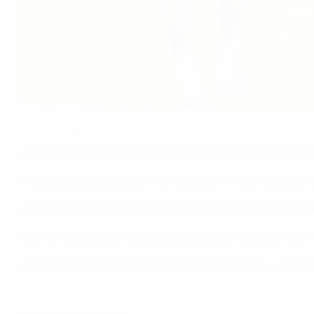
La seduta di allenamento della Russia allo Stade Pierre Mauroy
©AFP/Getty Images
La Russia sfida la Slovacchia nel Gruppo B e cerca di bis
Sabato, Vasili Berezutski ha regalato l'
1-1 alla Russia
cont
La Slovacchia è stata battuta per
2-1
dal Galles nella ga
L'Unione Sovietica ha battuto la Cecoslovacchia 3-0 prim
La Cecoslovacchia ha sconfitto i sovietici con un 4-2 com