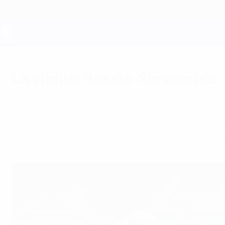
Passa
al
contenuto
principale
UEFA EURO 2028
La vigilia: Russia-Slovacchia
martedì 14 giugno 2016
di Richard van Poortvliet, Stade 
"Non sarà più difficile, ma neppure più facile",
Slovacchia, alla gara pareggiata contro l'Inghilt