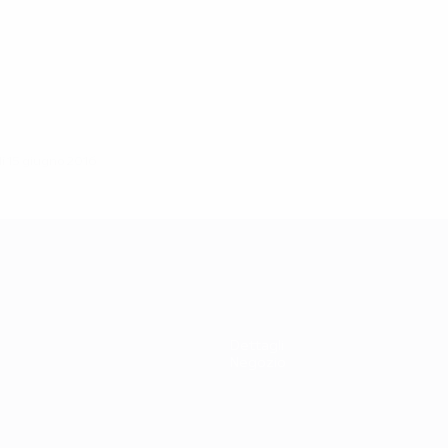
ì 15 giugno 2016
Dettagli
Negozio