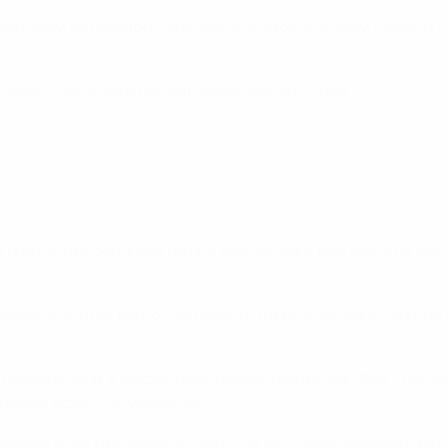
hennikov; Neustädter, Glushakov; Shatov, Shirokov, Kokorin; 
ošovsky; Mak, Kucka, Hamšík, Weiss; Nemec/Duda.
a una partita dominata da una sola squadra. Non direi che si
uilibrato e non partiamo mai favoriti. Tutte le squadre hanno le
 Mosca e Zenit e partecipano regolarmente alla UEFA Champio
fesa all’attacco e viceversa.
ardando la partita, abbiamo visto che loro hanno sbagliato più