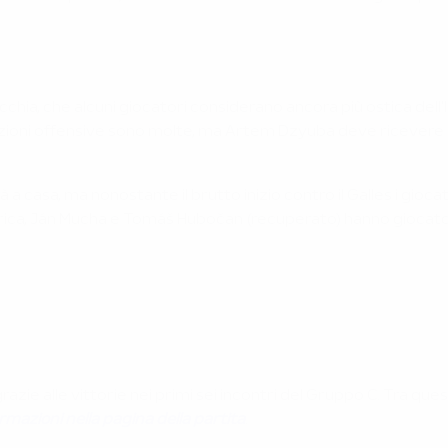
cchia, che alcuni giocatori considerano ancora più ostica dell'In
pzioni offensive sono molte, ma Artem Dzyuba deve ricevere pi
 casa, ma nonostante il brutto inizio contro il Galles i gioca
urica, Ján Mucha e Tomáš Hubočan (recuperato) hanno giocato i
ie alle vittorie nei primi sei incontri del Gruppo C. Tra ques
rmazioni nella pagina della partita
.