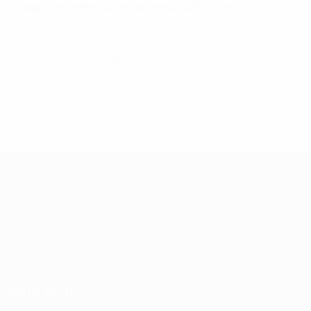
Segui l'incontro sui social media (#RUSSVK)
@UEFAEURO
UEFA EURO su Facebook
UEFA EURO su Instagram
© 1998-2026 UEFA. All rights reserved.
Ultimo aggiornamento: mercoled
UEFA EURO 2028
Video
Notizie
Storia
VISITA ANCHE