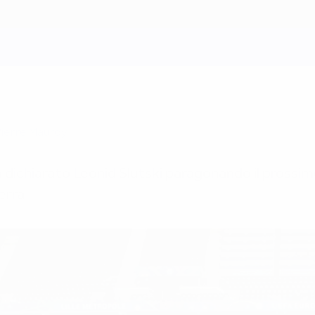
Pierre Mauroy
 ha dichiarato Leonid Slutski paragonando il prossi
erra.