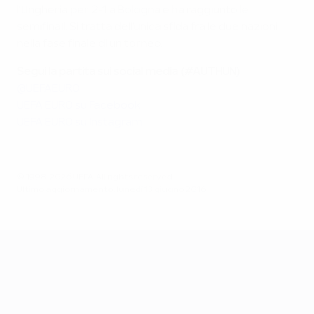
l'Ungheria per 2-1 a Bologna e ha raggiunto le
semifinali. Si tratta dell'unica sfida fra le due nazioni
nella fase finale di un torneo.
Segui la partita sui social media (#AUTHUN)
@UEFAEURO
UEFA EURO su Facebook
UEFA EURO su Instagram
© 1998-2026 UEFA. All rights reserved.
Ultimo aggiornamento: lunedì 13 giugno 2016
UEFA EURO 2028