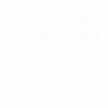
La vigilia: Austria-Ungheria
©AFP/Getty Images
Austria e Ungheria si riaffrontano in una fase finale
dopo 82 anni
Il bilancio nei confronti diretti è a favore
dell'Ungheria (V66 P31 S40)
L'Austria è reduce da nove vittorie consecutive a
livello ufficiale
Il portiere ungherese Gábor Kiraly diventerà il primo