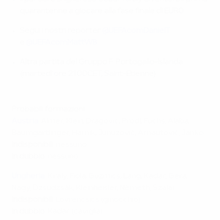
quarantenne a giocare alla fase finale di EURO
Segui i nostri reporter
@UEFAcomDanielT
e
@UEFAcomMattWB
Altra partita del Gruppo F: Portogallo-Islanda
(martedì ore 21.00CET, Saint-Etienne)
Probabili formazioni
Austria
: Almer; Klein, Dragovic, Prödl, Fuchs; Alaba,
Baumgartlinger; Harnik, Junuzović, Arnautović; Janko.
Indisponibili
: nessuno
In dubbio
: nessuno
Ungheria
: Király; Fiola, Guzmics, Lang, Kádár; Gera,
Nagy; Dzsudzsák, Kleinheisler, Németh; Szalai.
Indisponibili
:
Lovrencsics (ginocchio)
In dubbio
: Kádár (caviglia)