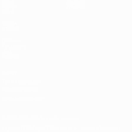
Video
Dettagli
Notizie
Negozio
Storia
VISITA
ANCHE
UEFA.com
Fondazione
UEFA
Negozio
Privacy
Termini e condizioni
Politica sui cookie
Impostazioni Privacy
© 1998-2026 UEFA. Tutti i diritti riservati
La parola UEFA, il logo UEFA e tutti i marchi che si riferiscono a