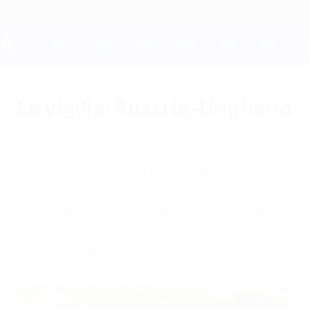
Passa
al
contenuto
principale
UEFA EURO 2028
La vigilia: Austria-Ungheria
lunedì 13 giugno 2016
di Paul Saffer
Austria e Ungheria si affrontano per la
138esima volta, la prima in una fase finale
dal lontano 1934: se Marcel Koller ha piena
fiducia nei suoi, Bernd Storck chiede un
"miracolo" alla sua squadra.