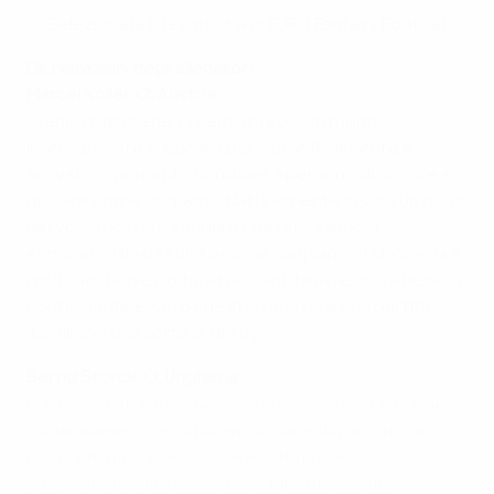
Seleziona la tua squadra di EURO Fantasy Football
Dichiarazioni degli allenatori
Marcel Koller, Ct Austria
Stanno tutti bene. Ci siamo preparati molto
intensamente in questo periodo e finalmente è
arrivato il momento di iniziare. Speriamo di riuscire a
giocare come vogliamo. Naturalmente ci sarà un po' di
nervosismo ma mi auguro che riusciremo a
esprimerci fin da subito come sappiamo. L'Ungheria è
molto forte dietro, ha attaccanti bravi e gioca bene in
contropiede. E' vero che che per me è una partita
'familliare', una sorta di derby.
Bernd Storck, Ct Ungheria
E una gara storica, affrontare qui l'Austria dopo così tanto tempo.
Sfortunatamente Gergő Lovrencsics salterà la partita per un
brutto infortunio al ginocchio. Mi aspetto lo stesso
atteggiamento e la stessa squadra delle ultime partite,