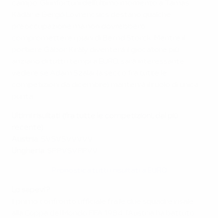
campo. Gli infortuni dell'ultimo momento a Tamás
Kádár e Gergõ Lovrencsics destano qualche
preoccupazione ma non dovrebbero
compromettere i piani di Bernd Storck. Mentre il
portiere Gábor Király diventerà il giocatore più
anziano di tutti i tempi a EURO, sarà interessante
vedere se Ádám Szalai (a secco fra tutte le
competizioni da dicembre) manterrà il ruolo di unica
punta.
Ultimi risultati (fra tutte le competizioni, dal più
recente)
Austria
: SVSVSVVVVV
Ungheria
: SPPVSVPPVV
Pronostica tutti i risultati a EURO
Lo sapevi?
Il primo confronto ufficiale fra le due squadre risale
alla Coppa del Mondo FIFA 1984: l'Austria ha battuto