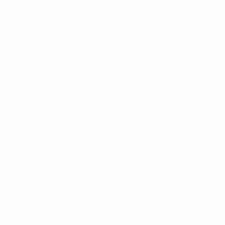
specialmente quella vista contro Germania e Costa d'Avorio, sotto
il profilo difensivo. Ma dobbiamo anche segnare. Vogliamo vincere
e quindi servono i gol.
Dai reporter di UEFA.com
Daniel Thacker, Austria (
@UEFAcomDanielT
)
Nonostante la sconfitta nell'ultima amichevole di
preparazione contro l'Olanda, nel ritiro dell'Austria
prevale un clima di serenità. L'imbattibilità nelle
qualificazioni e le maggiori qualità individuali la
indicano chiaramente come favorita. L'unico
interrogativo riguarda il ruolo di centrocampista di
fascia destra, conteso da Martin Harnik e Marcel
Sabitzer.
Matthew Watson-Broughton, Ungheria
(
@UEFAcomMattWB
)
Dopo 44 anni di attesa, l'Ungheria torna al
Campionato Europeo e non vede l'ora di scendere in