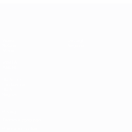
UEFA EURO 2028
Video
Dettagli
Notizie
Negozio
Storia
VISITA
ANCHE
UEFA.com
Fondazione
UEFA
Negozio
Privacy
Termini e condizioni
Politica sui cookie