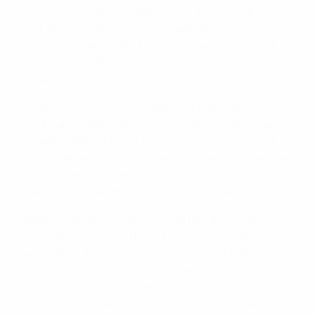
incontro speciale per i difensori brasiliani del Paris
Saint-Germain David Luiz e Thiago Silva. "Contro
avversari di tale livello dovremo rimanere fedeli ai
nostri piani e utilizzare solo giocatori in grande
condizione".
Tre giorni dopo la Francia sfiderà la Danimarca
continuando a giocare contro le squadre del Gruppo I
di qualificazione a EURO secondo il nuovo concept
della Settimana del Calcio. Delle 15 gare disputate nel
2014, la Francia ha perso una sola volta: nei quarti di
finale dei Mondiali FIFA contro la Germania.
"Abbiamo già un gruppo solido di giocatori che si
conoscono bene - ha detto Deschamps -. Alcuni sono
nuovi, altri potranno arrivare a breve. L'obiettivo di
queste gare è quello di collezionare il maggior
numero di informazioni per capire chi giocherà per la
Francia a EURO. Siamo fortunati di poter sfidare alcune