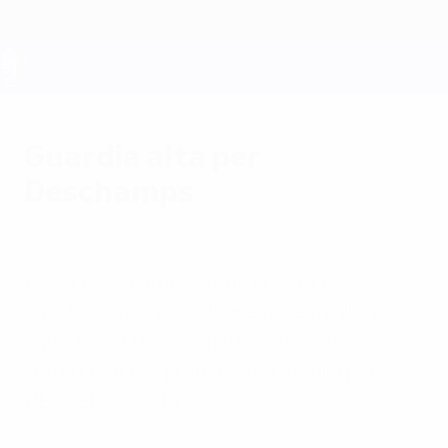
Passa
al
contenuto
principale
UEFA EURO 2028
Guardia alta per
Deschamps
giovedì 15 gennaio 2015
di Christian Châtelet
Didier Deschamps crede che gare
amichevoli contro "alcune delle migliori
squadre in Europa e nel mondo" aiuteranno
la sua Francia a prepararsi al meglio per
UEFA EURO 2016.