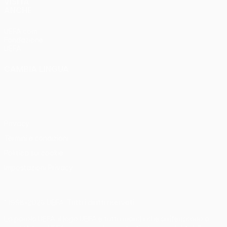
VISITA
ANCHE
UEFA.com
Fondazione
UEFA
CAMBIA LINGUA
Italiano
English
Français
Deutsch
Русский
Español
Italiano
Português
Privacy
Termini e condizioni
Politica sui cookie
Impostazioni Privacy
© 1998-2026 UEFA. Tutti i diritti riservati
La parola UEFA, il logo UEFA e tutti i marchi che si riferiscono a