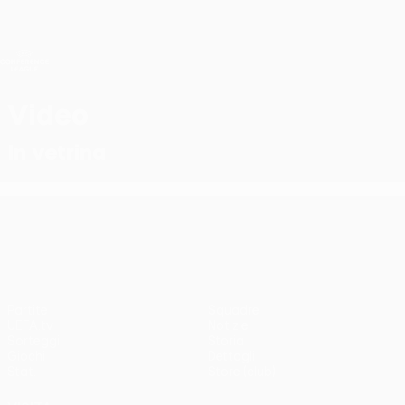
Passa
al
contenuto
UEFA Conference League
Scarica
principale
Risultati e statistiche live
UEFA Conference League
Video
In vetrina
UEFA Conference League
Partite
Squadre
UEFA.tv
Notizie
Sorteggi
Storia
Giochi
Dettagli
Stat.
Store (club)