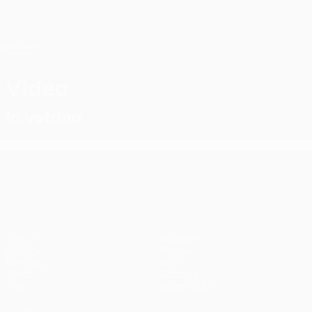
Passa
al
contenuto
UEFA Conference League
Scarica
principale
Risultati e statistiche live
UEFA Conference League
Video
In vetrina
UEFA Conference League
Partite
Squadre
UEFA.tv
Notizie
Sorteggi
Storia
Giochi
Dettagli
Stat.
Store (club)