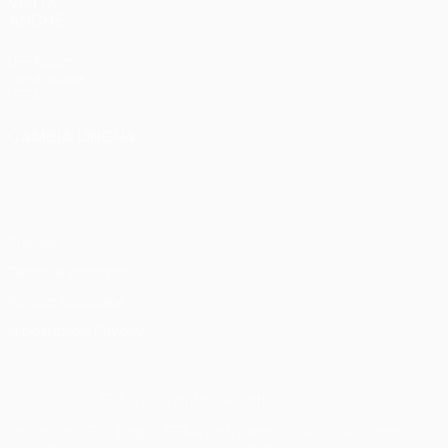
VISITA
ANCHE
UEFA.com
Fondazione
UEFA
CAMBIA LINGUA
Italiano
English
Français
Deutsch
Русский
Español
Italiano
Português
Privacy
Termini e condizioni
Politica sui cookie
Impostazioni Privacy
© 1998-2026 UEFA. Tutti i diritti riservati
La parola UEFA, il logo UEFA e tutti i marchi che si riferiscono a