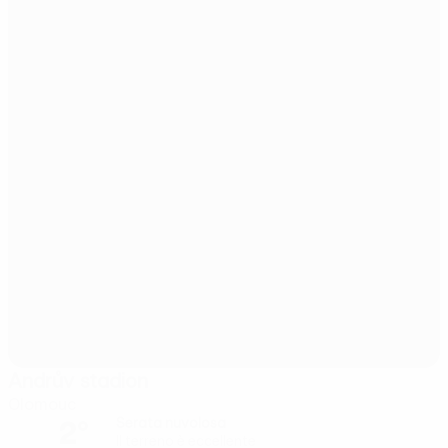
Andrův stadion
Olomouc
2°
Serata nuvolosa
Il terreno è eccellente