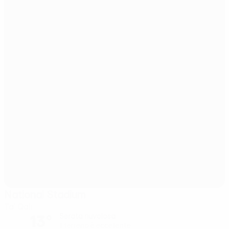
National Stadium
Ta' Qali
13°
Serata nuvolosa
Il terreno è eccellente