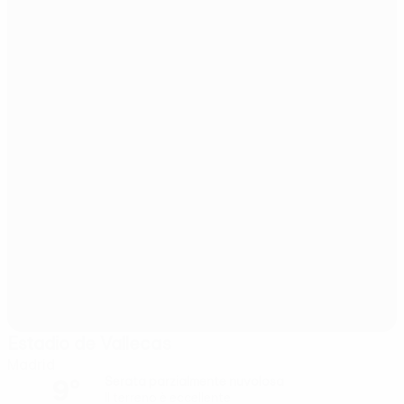
Estadio de Vallecas
Madrid
9°
Serata parzialmente nuvolosa
Il terreno è eccellente