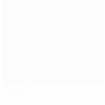
Viking stadion
Stavanger
17°
Serata nuvolosa
Il terreno è eccellente