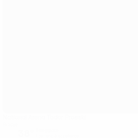
National Arena Todor Proeski
Skopje
38°
Soleggiato
Il terreno è eccellente