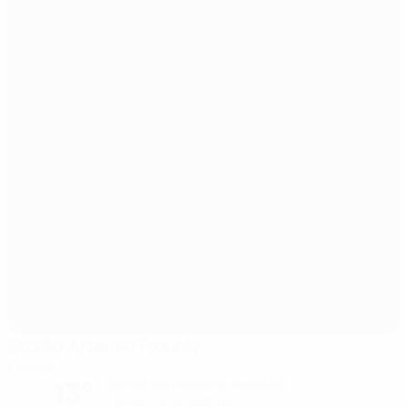
Stadio Artemio Franchi
Firenze
13°
Serata parzialmente nuvolosa
Il terreno è eccellente