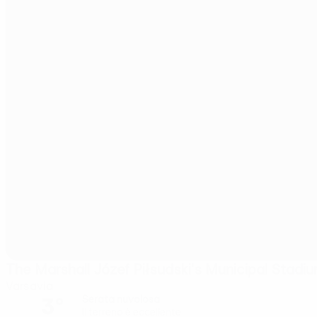
The Marshall Józef Piłsudski's Municipal Stad
Varsavia
3°
Serata nuvolosa
Il terreno è eccellente