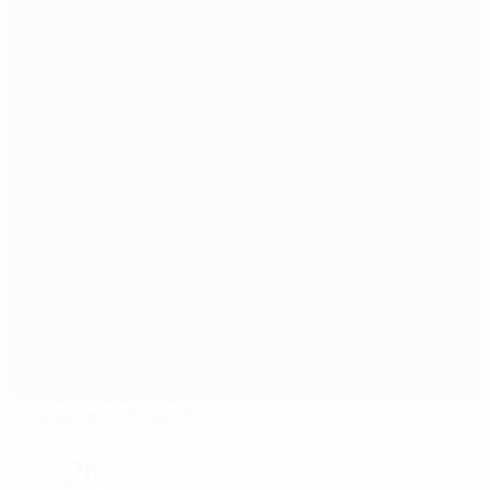
Başakşehir Fatih Terim
Istanbul
26°
Serata parzialmente nuvolosa
Il terreno è eccellente